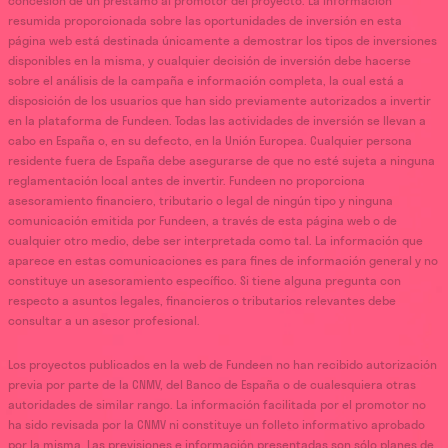
concesión de un préstamo al promotor del proyecto. La información
resumida proporcionada sobre las oportunidades de inversión en esta
página web está destinada únicamente a demostrar los tipos de inversiones
disponibles en la misma, y cualquier decisión de inversión debe hacerse
sobre el análisis de la campaña e información completa, la cual está a
disposición de los usuarios que han sido previamente autorizados a invertir
en la plataforma de Fundeen. Todas las actividades de inversión se llevan a
cabo en España o, en su defecto, en la Unión Europea. Cualquier persona
residente fuera de España debe asegurarse de que no esté sujeta a ninguna
reglamentación local antes de invertir. Fundeen no proporciona
asesoramiento financiero, tributario o legal de ningún tipo y ninguna
comunicación emitida por Fundeen, a través de esta página web o de
cualquier otro medio, debe ser interpretada como tal. La información que
aparece en estas comunicaciones es para fines de información general y no
constituye un asesoramiento específico. Si tiene alguna pregunta con
respecto a asuntos legales, financieros o tributarios relevantes debe
consultar a un asesor profesional.
Los proyectos publicados en la web de Fundeen no han recibido autorización
previa por parte de la CNMV, del Banco de España o de cualesquiera otras
autoridades de similar rango. La información facilitada por el promotor no
ha sido revisada por la CNMV ni constituye un folleto informativo aprobado
por la misma. Las previsiones e información presentadas son sólo planes de