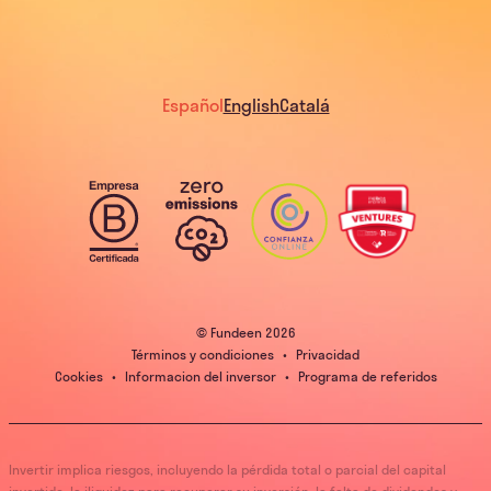
Español
English
Catalá
© Fundeen
2026
Términos y condiciones
•
Privacidad
Cookies
•
Informacion del inversor
•
Programa de referidos
Invertir implica riesgos, incluyendo la pérdida total o parcial del capital