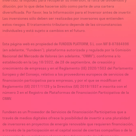
invertido, la iliquidez para recuperar su inversión, la falta de dividendos y
dilución, por lo que debe hacerse sólo como parte de una cartera
diversificada. Por favor, lea la Información para el Inversor antes de invertir.
Las inversiones sólo deben ser realizadas por inversores que entienden
estos riesgos. El tratamiento tributario depende de las circunstancias
individuales y está sujeto a cambios en el futuro.
Esta página web es propiedad de FUNDEEN PLATFORM, S.L. con NIF B-87884896
(en adelante, “Fundeen”), plataforma autorizada y regulada por la Comisión
Nacional del Mercado de Valores (en adelante, “CNMV”), conforme a lo
establecido en la Ley 18/2022, de 28 de septiembre, de creación y
crecimiento de empresas y en el Reglamento (UE) 2020/1503 del Parlamento
Europeo y del Consejo, relativo a los proveedores europeos de servicios de
financiación participativa para empresas, y por el que se modifican el
Reglamento (UE) 2017/1129 y la Directiva (UE) 2019/1937.e inscrita con el
número 3 en el Registro de Plataformas de Financiación Participativa de la
CNMV.
Fundeen es un Proveedor de Servicios de Financiación Participativa que a
través de medios digitales ofrece la posibilidad de invertir a una pluralidad
de inversores en proyectos de energía renovable que requieren financiación,
a través de la participación en el capital social de ciertas compañías o de la