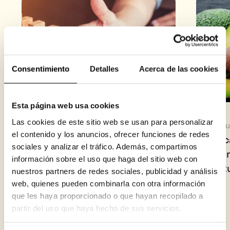
Consentimiento
Detalles
Acerca de las cookies
Esta página web usa cookies
Las cookies de este sitio web se usan para personalizar
5 de agosto de 2026
30 de j
el contenido y los anuncios, ofrecer funciones de redes
Así evalúa Fundeen el riesgo
Aguac
sociales y analizar el tráfico. Además, compartimos
de cada proyecto antes de
ha co
información sobre el uso que haga del sitio web con
publicarlo
oport
nuestros partners de redes sociales, publicidad y análisis
web, quienes pueden combinarla con otra información
que les haya proporcionado o que hayan recopilado a
partir del uso que haya hecho de sus servicios.