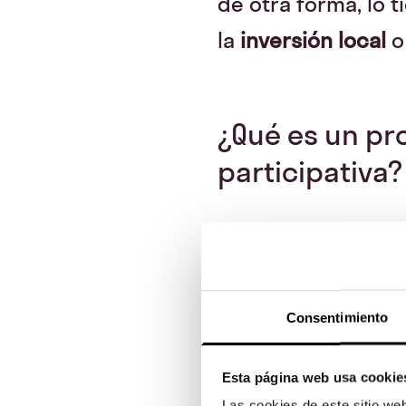
de otra forma, lo 
la
inversión local
o
¿Qué es un pr
participativa?
Es el agente inter
empresa o proyecto
y los segundos se 
Consentimiento
que facilita esta 
fomenta la
Esta página web usa cookie
inversi
Las cookies de este sitio we