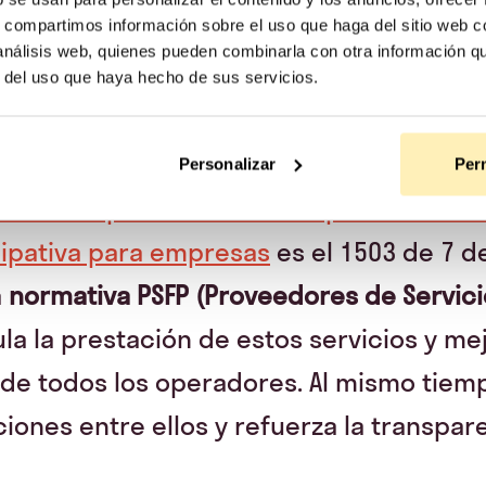
s, compartimos información sobre el uso que haga del sitio web 
 análisis web, quienes pueden combinarla con otra información q
a regula la actividad de estas
r del uso que haya hecho de sus servicios.
ras?
Personalizar
Perm
ivo a los proveedores europeos de serv
cipativa para empresas
es el 1503 de 7 d
a
normativa PSFP (Proveedores de Servici
a la prestación de estos servicios y mej
e todos los operadores. Al mismo tiemp
iones entre ellos y refuerza la transpar