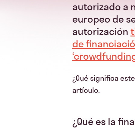
autorizado a 
europeo de ser
autorización
t
de financiaci
‘crowdfunding’
¿Qué significa est
artículo.
¿Qué es la fin