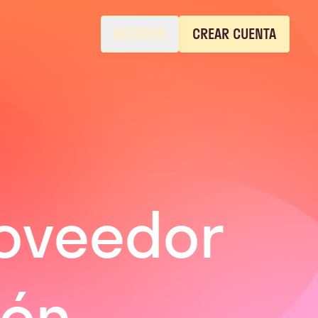
ACCEDER
CREAR CUENTA
ooveedor
ión