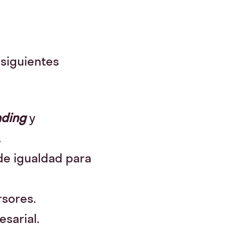
 siguientes
ding
y
.
de igualdad para
rsores.
esarial.