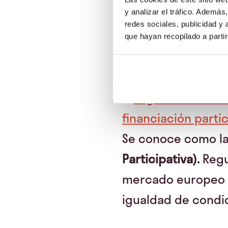
y analizar el tráfico. Ademá
redes sociales, publicidad y
¿Qué normativ
que hayan recopilado a parti
intermediado
El
reglamento relat
financiación parti
Se conoce como l
Participativa).
Regul
mercado europeo d
igualdad de condic