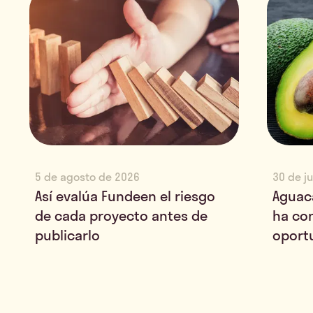
5 de agosto de 2026
30 de j
Así evalúa Fundeen el riesgo
Aguac
de cada proyecto antes de
ha co
publicarlo
oport