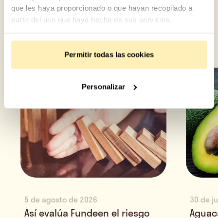
que les haya proporcionado o que hayan recopilado a
partir del uso que haya hecho de sus servicios.
Permitir todas las cookies
Personalizar
5 de agosto de 2026
30 de j
Así evalúa Fundeen el riesgo
Aguac