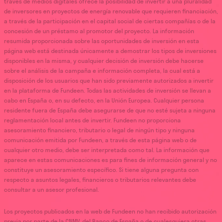
través de medios digitales ofrece la posibilidad de invertir a una pluralidad
de inversores en proyectos de energía renovable que requieren financiación,
a través de la participación en el capital social de ciertas compañías o de la
concesión de un préstamo al promotor del proyecto. La información
resumida proporcionada sobre las oportunidades de inversión en esta
página web está destinada únicamente a demostrar los tipos de inversiones
disponibles en la misma, y cualquier decisión de inversión debe hacerse
sobre el análisis de la campaña e información completa, la cual está a
disposición de los usuarios que han sido previamente autorizados a invertir
en la plataforma de Fundeen. Todas las actividades de inversión se llevan a
cabo en España o, en su defecto, en la Unión Europea. Cualquier persona
residente fuera de España debe asegurarse de que no esté sujeta a ninguna
reglamentación local antes de invertir. Fundeen no proporciona
asesoramiento financiero, tributario o legal de ningún tipo y ninguna
comunicación emitida por Fundeen, a través de esta página web o de
cualquier otro medio, debe ser interpretada como tal. La información que
aparece en estas comunicaciones es para fines de información general y no
constituye un asesoramiento específico. Si tiene alguna pregunta con
respecto a asuntos legales, financieros o tributarios relevantes debe
consultar a un asesor profesional.
Los proyectos publicados en la web de Fundeen no han recibido autorización
previa por parte de la CNMV, del Banco de España o de cualesquiera otras