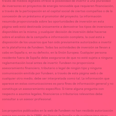
través de medios digitales ofrece la posibilidad de invertir a una pluralidad
de inversores en proyectos de energía renovable que requieren financiación,
a través de la participación en el capital social de ciertas compañías o de la
concesión de un préstamo al promotor del proyecto. La información
resumida proporcionada sobre las oportunidades de inversión en esta
página web está destinada únicamente a demostrar los tipos de inversiones
disponibles en la misma, y cualquier decisión de inversión debe hacerse
sobre el análisis de la campaña e información completa, la cual está a
disposición de los usuarios que han sido previamente autorizados a invertir
en la plataforma de Fundeen. Todas las actividades de inversión se llevan a
cabo en España o, en su defecto, en la Unión Europea. Cualquier persona
residente fuera de España debe asegurarse de que no esté sujeta a ninguna
reglamentación local antes de invertir. Fundeen no proporciona
asesoramiento financiero, tributario o legal de ningún tipo y ninguna
comunicación emitida por Fundeen, a través de esta página web o de
cualquier otro medio, debe ser interpretada como tal. La información que
aparece en estas comunicaciones es para fines de información general y no
constituye un asesoramiento específico. Si tiene alguna pregunta con
respecto a asuntos legales, financieros o tributarios relevantes debe
consultar a un asesor profesional.
Los proyectos publicados en la web de Fundeen no han recibido autorización
previa por parte de la CNMV, del Banco de España o de cualesquiera otras