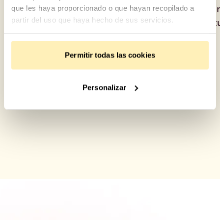
de cada proyecto antes de
ha co
que les haya proporcionado o que hayan recopilado a
partir del uso que haya hecho de sus servicios.
publicarlo
oport
Permitir todas las cookies
Personalizar