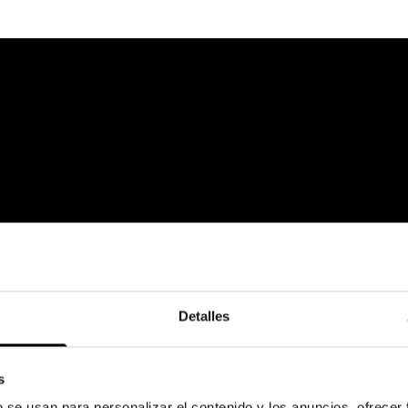
Detalles
s
b se usan para personalizar el contenido y los anuncios, ofrecer