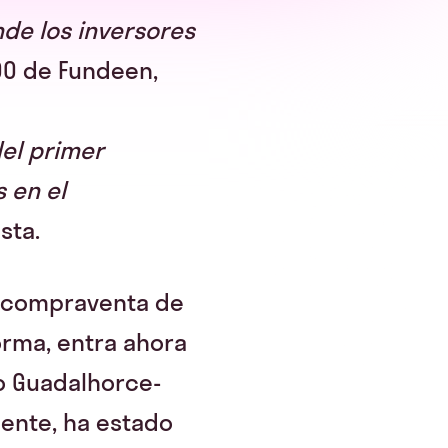
nde los inversores
COO de Fundeen,
el primer
 en el
sta.
la compraventa de
orma, entra ahora
to Guadalhorce-
mente, ha estado