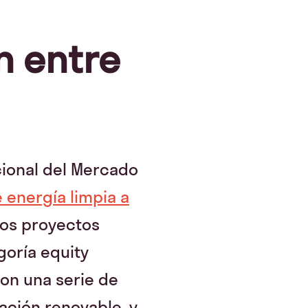
n entre
acional del Mercado
 energía limpia a
los proyectos
goría equity
con una serie de
ación renovable, y