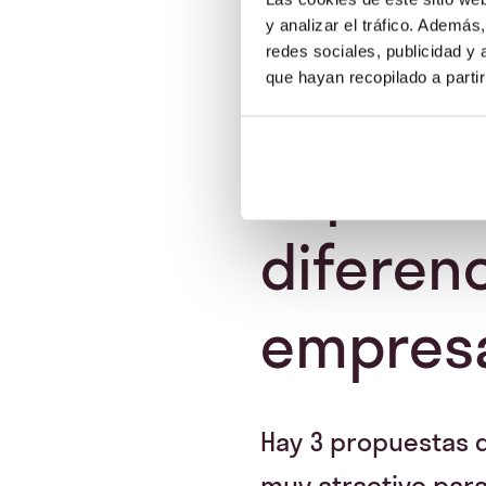
y analizar el tráfico. Ademá
redes sociales, publicidad y
que hayan recopilado a parti
¿Qué ser
especia
diferen
empres
Hay 3 propuestas d
muy atractivo para