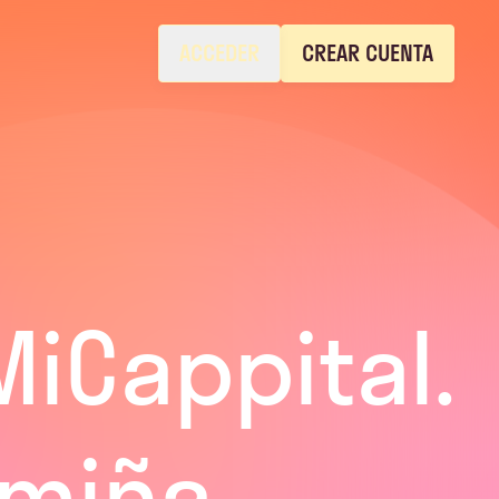
ACCEDER
CREAR CUENTA
MiCappital.
amiña.