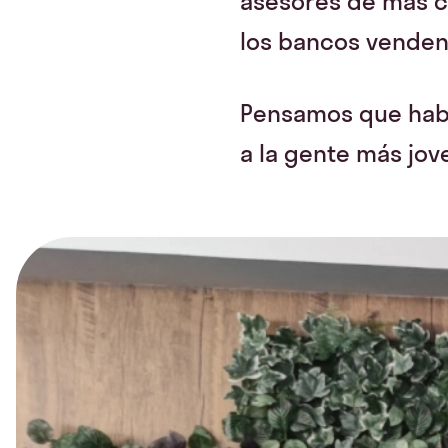
asesores de más ca
los bancos venden
Pensamos que habí
a la gente más jov