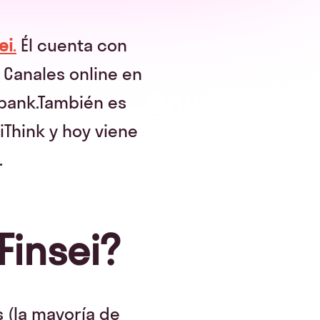
ei
.
Él cuenta con
Canales online en
abank.También es
iThink y hoy viene
.
Finsei?
s (la mayoría de