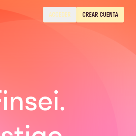
ACCEDER
CREAR CUENTA
insei.
stigo