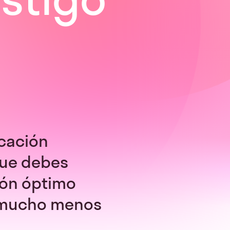
icación
que debes
ión óptimo
n mucho menos