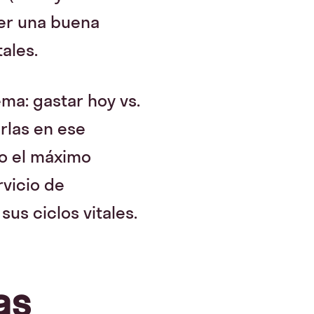
er una buena
tales.
ema: gastar hoy vs.
rlas en ese
do el máximo
rvicio de
us ciclos vitales.
as