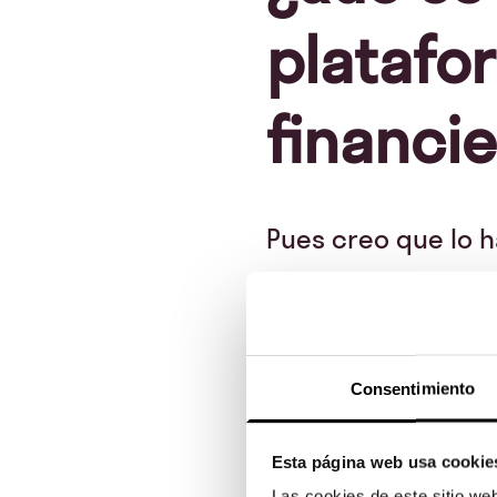
platafo
financi
Pues creo que lo h
cabo un asesorami
concretas a través
realiza posteriorm
Consentimiento
hasta que se cumpl
lo haga a un preci
Esta página web usa cookie
Las cookies de este sitio we