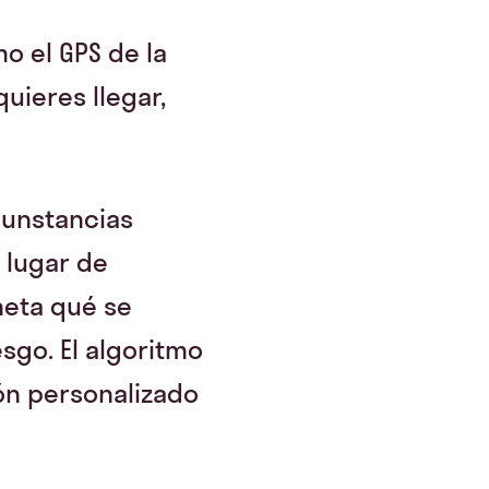
mo el GPS de la
uieres llegar,
cunstancias
 lugar de
 meta qué se
esgo. El algoritmo
ión personalizado
.