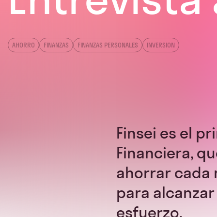
AHORRO
FINANZAS
FINANZAS PERSONALES
INVERSION
Finsei es el p
Financiera, q
ahorrar cada 
para alcanzar
esfuerzo.