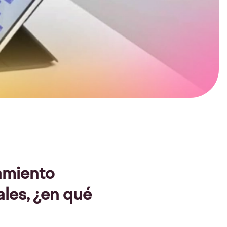
amiento
les, ¿en qué