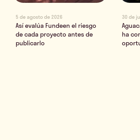
5 de agosto de 2026
30 de j
Así evalúa Fundeen el riesgo
Aguac
de cada proyecto antes de
ha co
publicarlo
oport