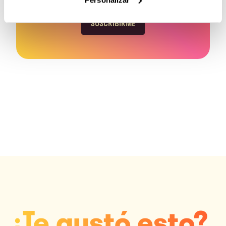
oportunidades de inversión en Fundeen.
SUSCRIBIRME
¿Te gustó esto?