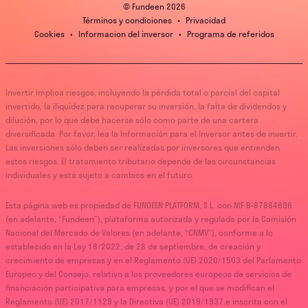
© Fundeen
2026
Términos y condiciones
•
Privacidad
Cookies
•
Informacion del inversor
•
Programa de referidos
Invertir implica riesgos, incluyendo la pérdida total o parcial del capital
invertido, la iliquidez para recuperar su inversión, la falta de dividendos y
dilución, por lo que debe hacerse sólo como parte de una cartera
diversificada. Por favor, lea la Información para el Inversor antes de invertir.
Las inversiones sólo deben ser realizadas por inversores que entienden
estos riesgos. El tratamiento tributario depende de las circunstancias
individuales y está sujeto a cambios en el futuro.
Esta página web es propiedad de FUNDEEN PLATFORM, S.L. con NIF B-87884896
(en adelante, “Fundeen”), plataforma autorizada y regulada por la Comisión
Nacional del Mercado de Valores (en adelante, “CNMV”), conforme a lo
establecido en la Ley 18/2022, de 28 de septiembre, de creación y
crecimiento de empresas y en el Reglamento (UE) 2020/1503 del Parlamento
Europeo y del Consejo, relativo a los proveedores europeos de servicios de
financiación participativa para empresas, y por el que se modifican el
Reglamento (UE) 2017/1129 y la Directiva (UE) 2019/1937.e inscrita con el