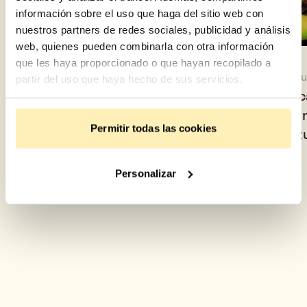
información sobre el uso que haga del sitio web con
nuestros partners de redes sociales, publicidad y análisis
web, quienes pueden combinarla con otra información
que les haya proporcionado o que hayan recopilado a
5 de agosto de 2026
30 de j
partir del uso que haya hecho de sus servicios.
Así evalúa Fundeen el riesgo
Aguac
de cada proyecto antes de
ha co
Permitir todas las cookies
publicarlo
oport
Personalizar