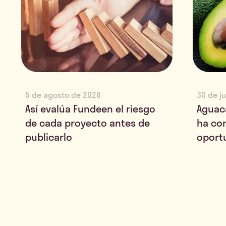
5 de agosto de 2026
30 de j
Así evalúa Fundeen el riesgo
Aguac
de cada proyecto antes de
ha co
publicarlo
oport