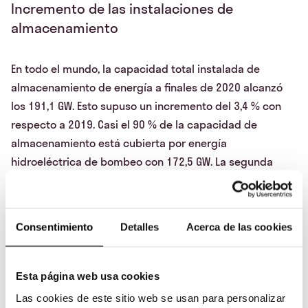
Incremento de las instalaciones de
almacenamiento
En todo el mundo, la capacidad total instalada de
almacenamiento de energía a finales de 2020 alcanzó
los 191,1 GW. Esto supuso un incremento del 3,4 % con
respecto a 2019. Casi el 90 % de la capacidad de
almacenamiento está cubierta por energía
hidroeléctrica de bombeo con 172,5 GW. La segunda
opción es el almacenamiento de energía electroquímica
con una capacidad instalada de 14,1 GW. El
almacenamiento de energía en baterías de iones de litio
Consentimiento
Detalles
Acerca de las cookies
encabeza las tecnologías de almacenamiento
electroquímico con una capacidad instalada de 13,1 GW.
Esta página web usa cookies
Como puedes ver, es necesario impulsar los sistemas
Las cookies de este sitio web se usan para personalizar