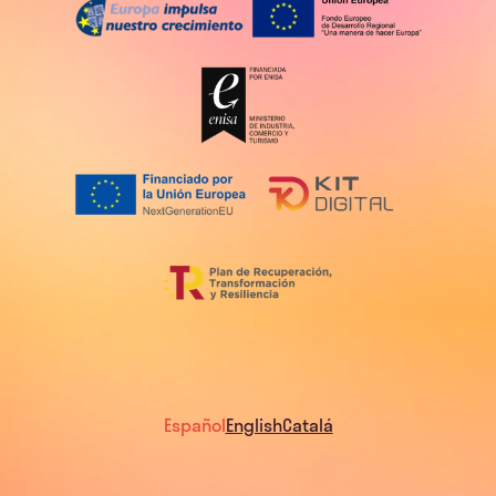
Español
English
Catalá