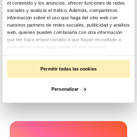
de
almacenamiento de energías renovables
para
el contenido y los anuncios, ofrecer funciones de redes
sociales y analizar el tráfico. Además, compartimos
alcanzar los objetivos de descarbonización y
información sobre el uso que haga del sitio web con
sostenibilidad. Recurrir a las
renovables
en combinación
nuestros partners de redes sociales, publicidad y análisis
con estas fórmulas nos dará la clave para evitar el punto
web, quienes pueden combinarla con otra información
de no retorno de la crisis climática
que les haya proporcionado o que hayan recopilado a
partir del uso que haya hecho de sus servicios.
Compártelo donde quieras
Permitir todas las cookies
Personalizar