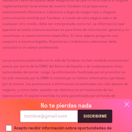
residente fuera de España debe asegurarse de que no esté sujeta a ninguna
reglamentación local antes de invertir. Fundeen no proporciona
asesoramiento financiero, tributario o legal de ningún tipo y ninguna
comunicación emitida por Fundeen, a través de esta página web o de
cualquier otro medio, debe ser interpretada como tal. La información que
aparece en estas comunicaciones es para fines de información general y no
constituye un asesoramiento específico. Si tiene alguna pregunta con
respecto a asuntos legales, financieros o tributarios relevantes debe
consultar a un asesor profesional.
Los proyectos publicados en la web de Fundeen no han recibido autorización
previa por parte de la CNMV, del Banco de España o de cualesquiera otras
autoridades de similar rango. La información facilitada por el promotor no
ha sido revisada por la CNMV ni constituye un folleto informativo aprobado
por la misma. Las previsiones e información presentadas son sólo planes de
negocio, y como tales, pueden ser distintos en el transcurso de las
operaciones. El capital invertido no está garantizado por el fondo de
garantía de inversiones ni por el fondo de garantía de depósitos.
No te pierdas nada
La información resumida proporcionada sobre las oportunidades de
SUSCRIBIRME
inversión en esta página web está destinada únicamente a demostrar los
tipos de inversiones disponibles en la misma, y cualquier decisión de
Acepto recibir información sobre oportunidades de