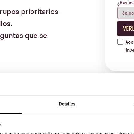
¿Has in
rupos prioritarios
los.
VER
eguntas que se
Ace
inv
Detalles
s
b se usan para personalizar el contenido y los anuncios, ofrecer