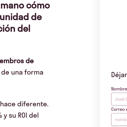
a mano cómo
tunidad de
ción del
embros de
 de una forma
Déja
Nombr
hace diferente.
Correo 
 y su ROI del