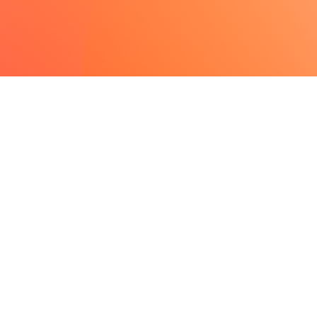
 Porfolio de
ica Eranovum II