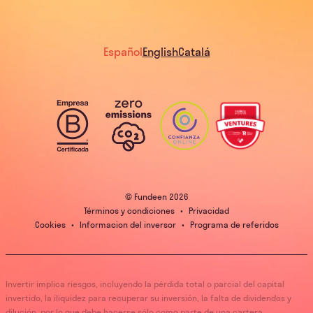
Español
English
Catalá
© Fundeen
2026
Términos y condiciones
•
Privacidad
Cookies
•
Informacion del inversor
•
Programa de referidos
Invertir implica riesgos, incluyendo la pérdida total o parcial del capital
invertido, la iliquidez para recuperar su inversión, la falta de dividendos y
dilución, por lo que debe hacerse sólo como parte de una cartera