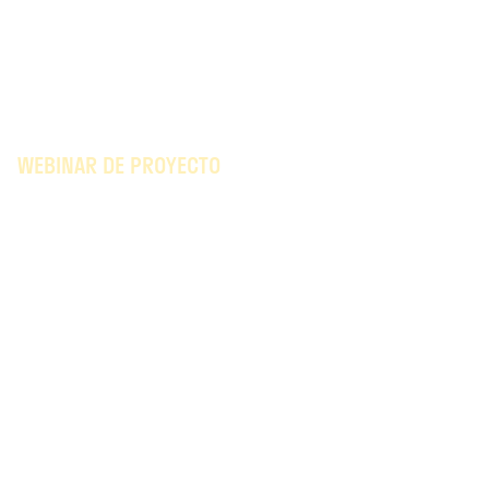
WEBINAR DE PROYECTO
Webinar sobre el Proyecto
Solar con Baterías «Son
Ripollet»
TODOS LOS EVENTOS