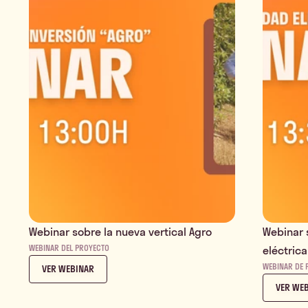
Webinar sobre la nueva vertical Agro
Webinar 
WEBINAR DEL PROYECTO
eléctric
WEBINAR DE 
VER WEBINAR
VER WE