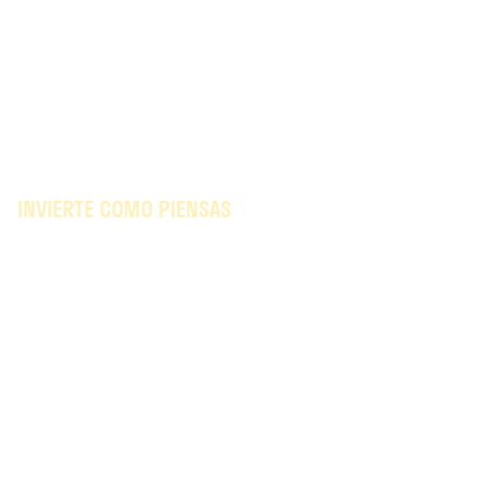
INVIERTE COMO PIENSAS
Invertir con impacto y sin
complicaciones
TODOS LOS EVENTOS