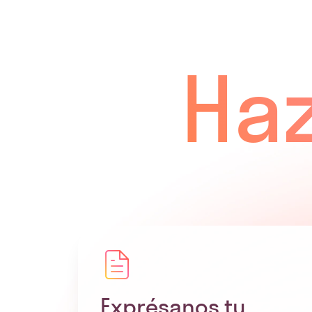
Haz
Exprésanos tu