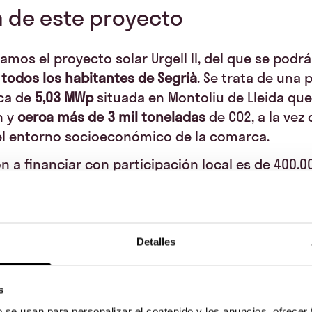
 de este proyecto
amos el proyecto solar Urgell II, del que se podr
 todos los habitantes de Segrià
. Se trata de una 
ica de
5,03 MWp
situada en Montoliu de Lleida qu
h y
cerca más de 3 mil toneladas
de CO2, a la vez
a el entorno socioeconómico de la comarca.
ón a financiar con participación local es de 400.0
ilidad del 8,6% anual a un
interés en EURIBOR +
0 años
para todos aquellos coinversores que de
r esta oportunidad. Podrás participar desde
500€
 de 40.000€,
ya seas un ciudadano o una empres
Detalles
la zona elegible.
en un proyecto renovable y sostenible que ayuda 
s
era la zona!
b se usan para personalizar el contenido y los anuncios, ofrecer