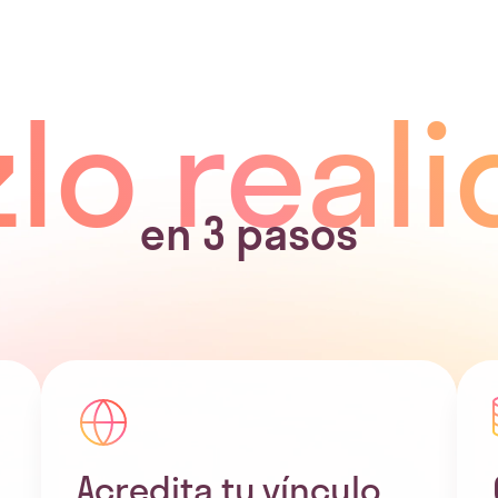
lo real
en 3 pasos
Acredita tu vínculo