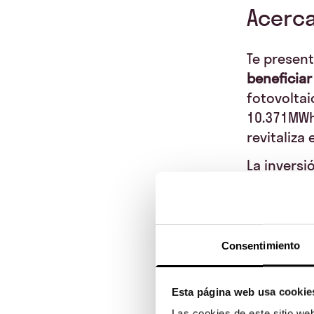
Acerca
Te present
beneficiar
fotovolta
10.371MW
revitaliz
La inversi
una rentab
plazo de
1
aprovecha
un máximo
Consentimiento
dentro de 
¡invierte 
Esta página web usa cookie
más prósp
Las cookies de este sitio we