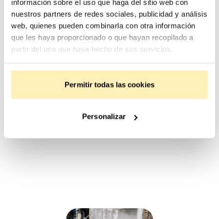
información sobre el uso que haga del sitio web con
nuestros partners de redes sociales, publicidad y análisis
web, quienes pueden combinarla con otra información
que les haya proporcionado o que hayan recopilado a
partir del uso que haya hecho de sus servicios.
«Fundeen me aportó la confianza y el
valor que un inversor necesita, en los
buenos y en los malos momentos»
Permitir todas las cookies
Pablo Gámez, coinversor
Personalizar
Blanca Requena, coinversora
Javier Mas, promotor