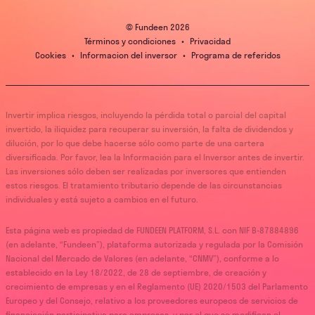
© Fundeen
2026
Términos y condiciones
•
Privacidad
Cookies
•
Informacion del inversor
•
Programa de referidos
Invertir implica riesgos, incluyendo la pérdida total o parcial del capital
invertido, la iliquidez para recuperar su inversión, la falta de dividendos y
dilución, por lo que debe hacerse sólo como parte de una cartera
diversificada. Por favor, lea la Información para el Inversor antes de invertir.
Las inversiones sólo deben ser realizadas por inversores que entienden
estos riesgos. El tratamiento tributario depende de las circunstancias
individuales y está sujeto a cambios en el futuro.
Esta página web es propiedad de FUNDEEN PLATFORM, S.L. con NIF B-87884896
(en adelante, “Fundeen”), plataforma autorizada y regulada por la Comisión
Nacional del Mercado de Valores (en adelante, “CNMV”), conforme a lo
establecido en la Ley 18/2022, de 28 de septiembre, de creación y
crecimiento de empresas y en el Reglamento (UE) 2020/1503 del Parlamento
Europeo y del Consejo, relativo a los proveedores europeos de servicios de
financiación participativa para empresas, y por el que se modifican el