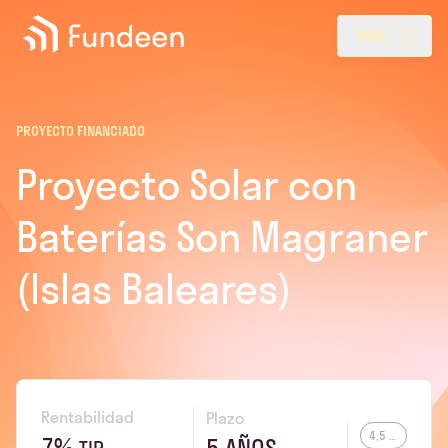
Fundeen
Menu
MENÚ
PROYECTO FINANCIADO
Proyecto Solar con
Baterías Son Magraner
(Islas Baleares)
Rentabilidad
Plazo
4,5 MW
7%