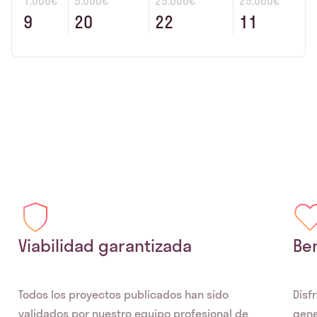
1.000€
5.000€
25.000€
25.000€
9
20
22
11
Viabilidad garantizada
Ben
Todos los proyectos publicados han sido
Disf
validados por nuestro equipo profesional de
gene