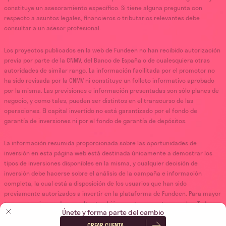
constituye un asesoramiento específico. Si tiene alguna pregunta con
respecto a asuntos legales, financieros o tributarios relevantes debe
consultar a un asesor profesional.
Los proyectos publicados en la web de Fundeen no han recibido autorización
previa por parte de la CNMV, del Banco de España o de cualesquiera otras
autoridades de similar rango. La información facilitada por el promotor no
ha sido revisada por la CNMV ni constituye un folleto informativo aprobado
por la misma. Las previsiones e información presentadas son sólo planes de
negocio, y como tales, pueden ser distintos en el transcurso de las
operaciones. El capital invertido no está garantizado por el fondo de
garantía de inversiones ni por el fondo de garantía de depósitos.
La información resumida proporcionada sobre las oportunidades de
inversión en esta página web está destinada únicamente a demostrar los
tipos de inversiones disponibles en la misma, y cualquier decisión de
inversión debe hacerse sobre el análisis de la campaña e información
completa, la cual está a disposición de los usuarios que han sido
previamente autorizados a invertir en la plataforma de Fundeen. Para mayor
transparencia, puede consultar también nuestras
cuentas anuales.
Todas
Únete y forma parte del cambio
las actividades de inversión se llevan a cabo en España o, en su defecto, en
la Unión Europea.
CREAR CUENTA