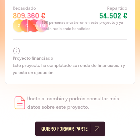
Recaudado
Repartido
809.360 €
54.502 €
168
personas
invirtieron en este proyecto y ya
S
G
T
+165
están recibiendo beneficios.
Proyecto financiado
Este proyecto ha completado su ronda de financiación y
ya está en ejecución.
Únete al cambio y podrás consultar más
datos sobre este proyecto.
QUIERO FORMAR PARTE