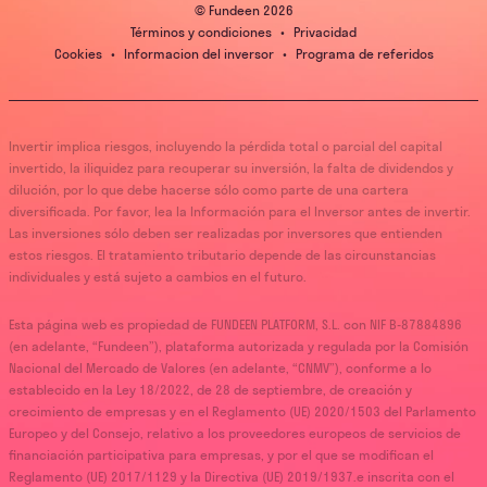
© Fundeen
2026
Términos y condiciones
•
Privacidad
Cookies
•
Informacion del inversor
•
Programa de referidos
Invertir implica riesgos, incluyendo la pérdida total o parcial del capital
invertido, la iliquidez para recuperar su inversión, la falta de dividendos y
dilución, por lo que debe hacerse sólo como parte de una cartera
diversificada. Por favor, lea la Información para el Inversor antes de invertir.
Las inversiones sólo deben ser realizadas por inversores que entienden
estos riesgos. El tratamiento tributario depende de las circunstancias
individuales y está sujeto a cambios en el futuro.
Esta página web es propiedad de FUNDEEN PLATFORM, S.L. con NIF B-87884896
(en adelante, “Fundeen”), plataforma autorizada y regulada por la Comisión
Nacional del Mercado de Valores (en adelante, “CNMV”), conforme a lo
establecido en la Ley 18/2022, de 28 de septiembre, de creación y
crecimiento de empresas y en el Reglamento (UE) 2020/1503 del Parlamento
Europeo y del Consejo, relativo a los proveedores europeos de servicios de
financiación participativa para empresas, y por el que se modifican el
Reglamento (UE) 2017/1129 y la Directiva (UE) 2019/1937.e inscrita con el