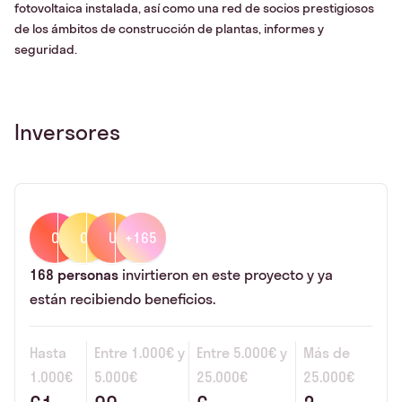
fotovoltaica instalada, así como una red de socios prestigiosos
de los ámbitos de construcción de plantas, informes y
seguridad.
Inversores
O
O
U
+165
168
personas
invirtieron en este proyecto y ya
están recibiendo beneficios.
Hasta
Entre
1.000€
y
Entre
5.000€
y
Más de
1.000€
5.000€
25.000€
25.000€