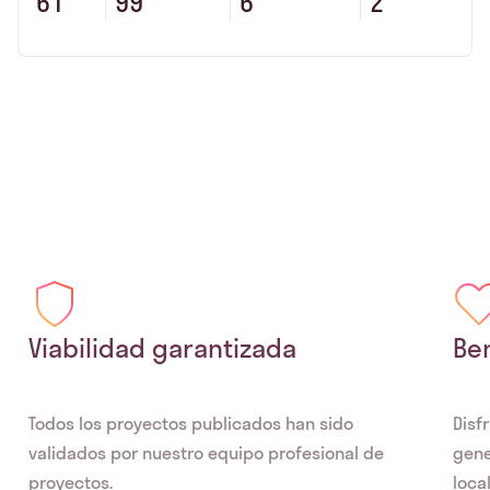
61
99
6
2
Viabilidad garantizada
Ben
Todos los proyectos publicados han sido
Disf
validados por nuestro equipo profesional de
gene
proyectos.
local