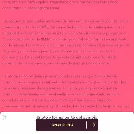
respecto a asuntos legales, financieros o tributarios relevantes debe
consultar a un asesor profesional.
Los proyectos publicados en la web de Fundeen no han recibido autorización
previa por parte de la CNMV, del Banco de España o de cualesquiera otras
autoridades de similar rango. La información facilitada por el promotor no
ha sido revisada por la CNMV ni constituye un folleto informativo aprobado
por la misma. Las previsiones e información presentadas son sólo planes de
negocio, y como tales, pueden ser distintos en el transcurso de las
operaciones. El capital invertido no está garantizado por el fondo de
garantía de inversiones ni por el fondo de garantía de depósitos.
La información resumida proporcionada sobre las oportunidades de
inversión en esta página web está destinada únicamente a demostrar los
tipos de inversiones disponibles en la misma, y cualquier decisión de
inversión debe hacerse sobre el análisis de la campaña e información
completa, la cual está a disposición de los usuarios que han sido
previamente autorizados a invertir en la plataforma de Fundeen. Para mayor
transparencia, puede consultar también nuestras
cuentas anuales.
Todas
Únete y forma parte del cambio
las actividades de inversión se llevan a cabo en España o, en su defecto, en
la Unión Europea.
CREAR CUENTA