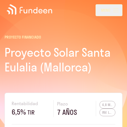
Fundeen
Menu
MENÚ
PROYECTO FINANCIADO
Proyecto Solar Santa
Eulalia (Mallorca)
Rentabilidad
Plazo
4,8 MW
6,5%
7 AÑOS
TIR
INV. LOCAL