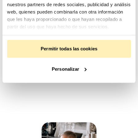
nuestros partners de redes sociales, publicidad y análisis
web, quienes pueden combinarla con otra información
que les haya proporcionado o que hayan recopilado a
partir del uso que haya hecho de sus servicios.
«Fundeen me aportó la confianza y el
valor que un inversor necesita, en los
buenos y en los malos momentos»
Permitir todas las cookies
Pablo Gámez, coinversor
Blanca Requena, coinversora
Javier Mas, promotor
Personalizar