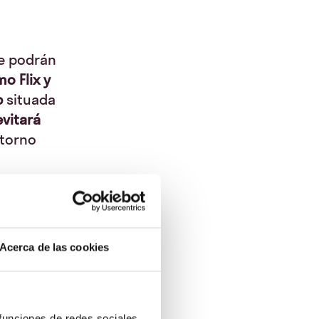
se podrán
o Flix y
p
situada
vitará
entorno
.819 €, con
s aquellos
odrás
 seas un
Acerca de las cookies
.
ás de ser
 funciones de redes sociales