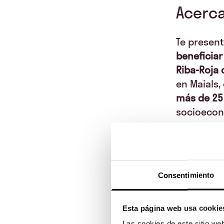
Acerca
Te present
beneficiar
Riba-Roja 
en Maials,
más de 25
socioecon
La inversi
un
interé
coinverso
participa
Consentimiento
ciudadano 
¡Apuesta 
Esta página web usa cookie
rentable 
Las cookies de este sitio we