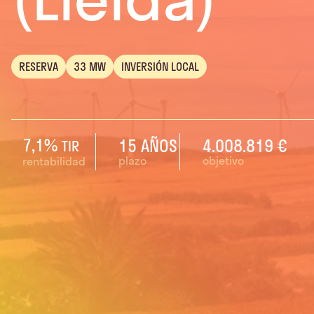
RESERVA
33 MW
INVERSIÓN LOCAL
7,1%
15 AÑOS
4.008.819 €
TIR