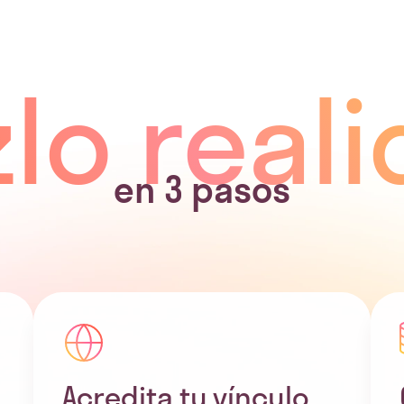
lo real
en 3 pasos
Acredita tu vínculo