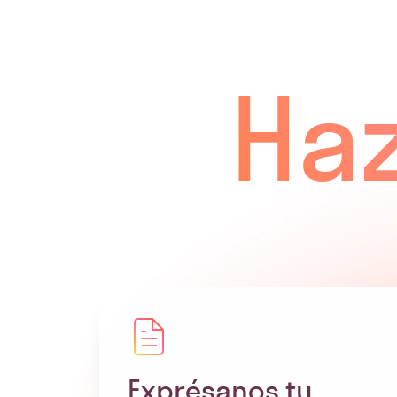
Haz
Exprésanos tu