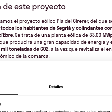
 de este proyecto
amos el proyecto eólico Pla del Cirerer, del que 
 todos los habitantes de Segrià y colindantes com
d'Ebre
. Se trata de una planta eólica de 33,00
MW
 que producirá una gran capacidad de energía y
e
 mil toneladas de CO2
, a la vez que revitaliza el 
ómico de la comarca.
ón a financiar con participación local es de 4.008
s en EURIBOR +3%-4%
y plazo de
15 años
para todo
res que decidan aprovechar esta oportunidad. P
r desde
500€ y hasta un máximo de 400.882 €
, ya
Detalles
o una empresa local dentro de la zona elegible
por un proyecto renovable y sostenible que adem
s
ayuda a hacer más próspera la zona!
b se usan para personalizar el contenido y los anuncios, ofrecer