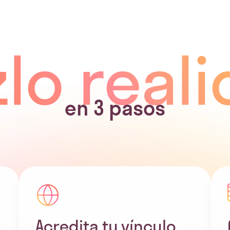
lo real
en 3 pasos
Acredita tu vínculo