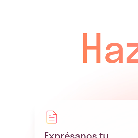
Haz
Exprésanos tu