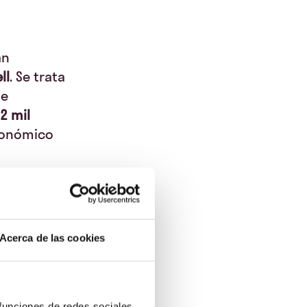
án
ll
. Se trata
ue
2 mil
económico
00 €, con
s aquellos
odrás
as un
Acerca de las cookies
.
ás de ser
 funciones de redes sociales