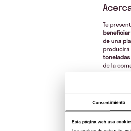
Acerca
Te present
beneficiar
de una pla
producirá
toneladas
de la com
La inversi
un interé
coinverso
participa
Consentimiento
ciudadano 
¡Apuesta 
Esta página web usa cookie
rentable 
Las cookies de este sitio we