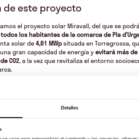
 de este proyecto
amos el proyecto solar Miravall, del que se podr
 todos los habitantes de la comarca de Pla d’Urge
nta solar de
4,61 MWp
situada en Torregrossa, q
 una gran capacidad de energía y
evitará más de 
 de CO2
, a la vez que revitaliza el entorno socio
arca.
ón a financiar con participación local es de 400.0
s en
EURIBOR +5%-6%
y plazo de
10 años
para todo
res que decidan aprovechar esta oportunidad. P
r desde
500€ y hasta un máximo de 40.000 €,
ya se
Detalles
o una empresa local dentro de la zona elegible
por un proyecto renovable y sostenible que adem
s
ayuda a hacer más próspera la zona!
b se usan para personalizar el contenido y los anuncios, ofrecer