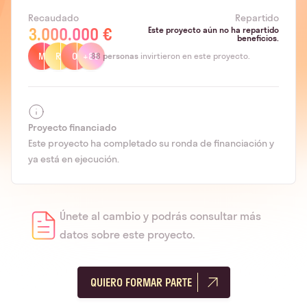
Recaudado
Repartido
3.000.000 €
Este proyecto aún no ha repartido
beneficios.
M
R
O
+85
88
personas
invirtieron en este proyecto.
Proyecto financiado
Este proyecto ha completado su ronda de financiación y
ya está en ejecución.
Únete al cambio y podrás consultar más
datos sobre este proyecto.
QUIERO FORMAR PARTE