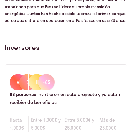
años de historia en el sector. El EVE, por su parte, lleva desde 1982
trabajando para que Euskadi lidere su propia transición
energética. Juntos han hecho posible Labraza: el primer parque
eólico que entrará en operación en el País Vasco en casi 20 años.
Inversores
V
B
H
+85
88
personas
invirtieron en este proyecto y ya están
recibiendo beneficios.
Hasta
Entre
1.000€
y
Entre
5.000€
y
Más de
1.000€
5.000€
25.000€
25.000€