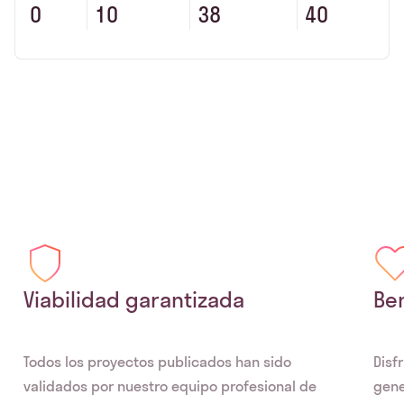
0
10
38
40
Viabilidad garantizada
Ben
Todos los proyectos publicados han sido
Disf
validados por nuestro equipo profesional de
gene