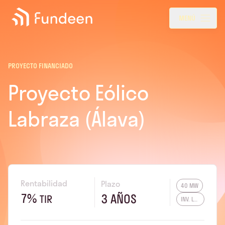
Fundeen
Menu
MENÚ
PROYECTO FINANCIADO
Proyecto Eólico
Labraza (Álava)
Rentabilidad
Plazo
40 MW
7%
3 AÑOS
TIR
INV. LOCAL