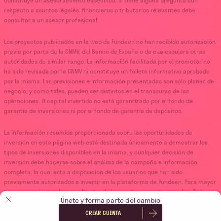
constituye un asesoramiento específico. Si tiene alguna pregunta con
respecto a asuntos legales, financieros o tributarios relevantes debe
consultar a un asesor profesional.
Los proyectos publicados en la web de Fundeen no han recibido autorización
previa por parte de la CNMV, del Banco de España o de cualesquiera otras
autoridades de similar rango. La información facilitada por el promotor no
ha sido revisada por la CNMV ni constituye un folleto informativo aprobado
por la misma. Las previsiones e información presentadas son sólo planes de
negocio, y como tales, pueden ser distintos en el transcurso de las
operaciones. El capital invertido no está garantizado por el fondo de
garantía de inversiones ni por el fondo de garantía de depósitos.
La información resumida proporcionada sobre las oportunidades de
inversión en esta página web está destinada únicamente a demostrar los
tipos de inversiones disponibles en la misma, y cualquier decisión de
inversión debe hacerse sobre el análisis de la campaña e información
completa, la cual está a disposición de los usuarios que han sido
previamente autorizados a invertir en la plataforma de Fundeen. Para mayor
transparencia, puede consultar también nuestras
cuentas anuales.
Todas
Únete y forma parte del cambio
las actividades de inversión se llevan a cabo en España o, en su defecto, en
la Unión Europea.
CREAR CUENTA