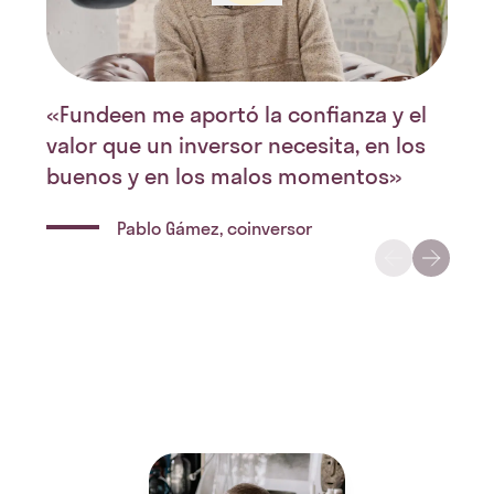
«Fundeen me aportó la confianza y el
valor que un inversor necesita, en los
buenos y en los malos momentos»
Pablo Gámez, coinversor
Blanca Requena, coinversora
Javier Mas, promotor