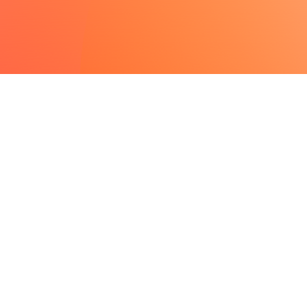
vo sobre el
 “Repotenciación
II”