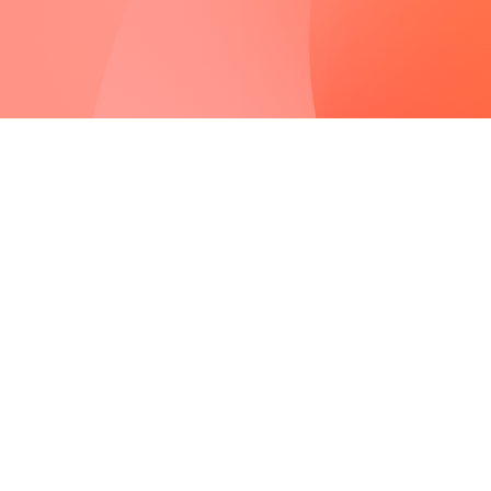
Evento informati
proyecto eólico
Montes de Cierzo 