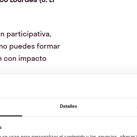
 participativa,
ómo puedes formar
ón con impacto
Detalles
s
b se usan para personalizar el contenido y los anuncios, ofrecer