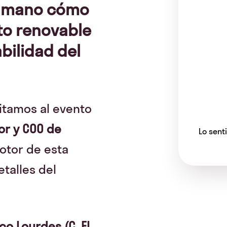
a mano cómo
to renovable
bilidad del
nvitamos al evento
r y COO de
Lo sent
tor de esta
etalles del
co Lourdes (C. El