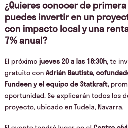
¿Quieres conocer de primer
puedes invertir en un proyec
con impacto local y una renta
7% anual?
El próximo
jueves 20 a las 18:30h
, te i
gratuito con
Adrián Bautista
,
cofundado
Fundeen
y el equipo de Statkraft,
promo
oportunidad. Se explicarán todos los d
proyecto, ubicado en Tudela, Navarra.
El evento tendrá lugar en el
Centro cívi