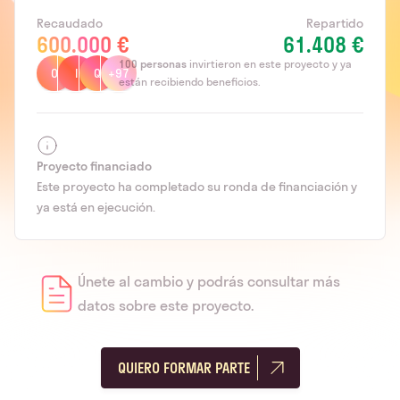
Recaudado
Repartido
600.000 €
61.408 €
100
personas
invirtieron en este proyecto y ya
O
I
Q
+97
están recibiendo beneficios.
Proyecto financiado
Este proyecto ha completado su ronda de financiación y
ya está en ejecución.
Únete al cambio y podrás consultar más
datos sobre este proyecto.
QUIERO FORMAR PARTE