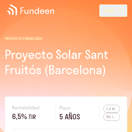
Fundeen
Menu
MENÚ
PROYECTO FINANCIADO
Proyecto Solar Sant
Fruitós (Barcelona)
Rentabilidad
Plazo
2,9 MW
6,5%
5 AÑOS
TIR
INV. LOCAL