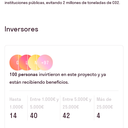
instituciones públicas, evitando 2 millones de toneladas de CO2.
Inversores
G
L
N
+97
100
personas
invirtieron en este proyecto y ya
están recibiendo beneficios.
Hasta
Entre
1.000€
y
Entre
5.000€
y
Más de
1.000€
5.000€
25.000€
25.000€
14
40
42
4