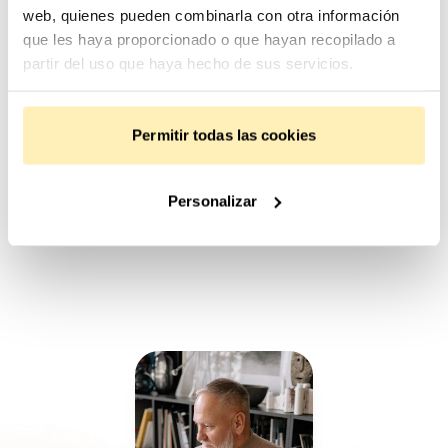
web, quienes pueden combinarla con otra información
que les haya proporcionado o que hayan recopilado a
«Fundeen me aportó la confianza y el
partir del uso que haya hecho de sus servicios.
valor que un inversor necesita, en los
buenos y en los malos momentos»
Permitir todas las cookies
Pablo Gámez, coinversor
Blanca Requena, coinversora
Javier Mas, promotor
Personalizar