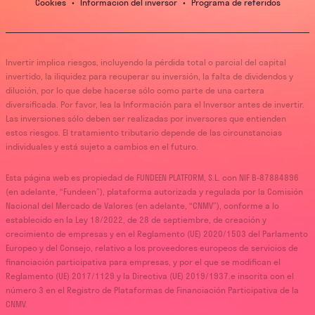
Cookies
•
Informacion del inversor
•
Programa de referidos
Invertir implica riesgos, incluyendo la pérdida total o parcial del capital
invertido, la iliquidez para recuperar su inversión, la falta de dividendos y
dilución, por lo que debe hacerse sólo como parte de una cartera
diversificada. Por favor, lea la Información para el Inversor antes de invertir.
Las inversiones sólo deben ser realizadas por inversores que entienden
estos riesgos. El tratamiento tributario depende de las circunstancias
individuales y está sujeto a cambios en el futuro.
Esta página web es propiedad de FUNDEEN PLATFORM, S.L. con NIF B-87884896
(en adelante, “Fundeen”), plataforma autorizada y regulada por la Comisión
Nacional del Mercado de Valores (en adelante, “CNMV”), conforme a lo
establecido en la Ley 18/2022, de 28 de septiembre, de creación y
crecimiento de empresas y en el Reglamento (UE) 2020/1503 del Parlamento
Europeo y del Consejo, relativo a los proveedores europeos de servicios de
financiación participativa para empresas, y por el que se modifican el
Reglamento (UE) 2017/1129 y la Directiva (UE) 2019/1937.e inscrita con el
número 3 en el Registro de Plataformas de Financiación Participativa de la
CNMV.